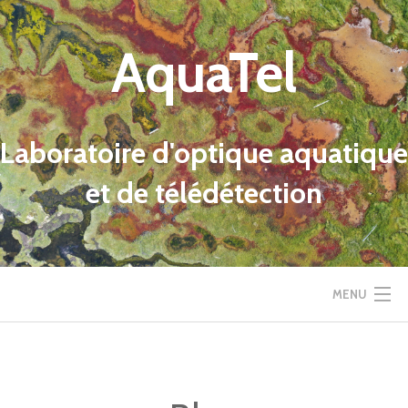
Skip
to
AquaTel
content
Laboratoire d'optique aquatique
et de télédétection
MENU
ACCUEIL
LAB