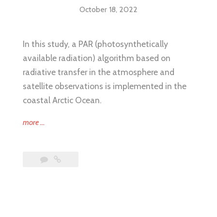
October 18, 2022
In this study, a PAR (photosynthetically
available radiation) algorithm based on
radiative transfer in the atmosphere and
satellite observations is implemented in the
coastal Arctic Ocean.
“NEW
more
…
PAPER
BY
THE
LAB:
LIGHT
AND
ARCTIC
SEA